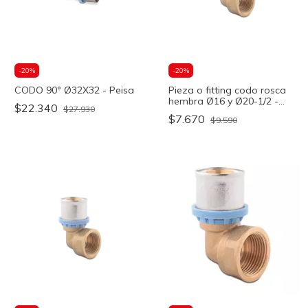
-
20
%
-
20
%
CODO 90º Ø32X32 - Peisa
Pieza o fitting codo rosca
hembra Ø16 y Ø20-1/2 -
$22.340
$27.930
OFITT
$7.670
$9.590