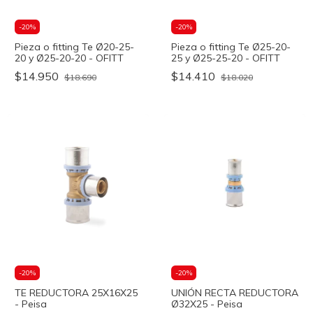
-
20
%
-
20
%
Pieza o fitting Te Ø20-25-
Pieza o fitting Te Ø25-20-
20 y Ø25-20-20 - OFITT
25 y Ø25-25-20 - OFITT
$14.950
$14.410
$18.690
$18.020
-
20
%
-
20
%
TE REDUCTORA 25X16X25
UNIÓN RECTA REDUCTORA
- Peisa
Ø32X25 - Peisa