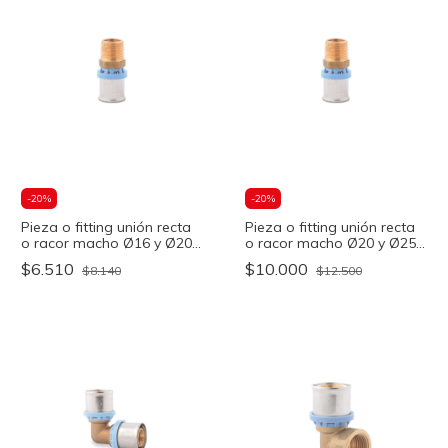
-
20
%
-
20
%
Pieza o fitting unión recta
Pieza o fitting unión recta
o racor macho Ø16 y Ø20-
o racor macho Ø20 y Ø25-
1/2 - OFITT
3/4 - OFITT
$6.510
$10.000
$8.140
$12.500