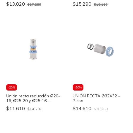
$13.820
$15.290
$17.280
$19.110
-
20
%
-
20
%
Unión recta reducción Ø20-
UNIÓN RECTA Ø32X32 -
16, Ø25-20 y Ø25-16 -
Peisa
OFITT
$11.610
$14.610
$14.510
$18.260