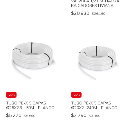
VALVULA 1/2 ESCUADRA
RADIADORES LIVIANA -
Peisa
$20.930
$26.160
-
20
%
-
20
%
TUBO PE-X 5 CAPAS
TUBO PE-X 5 CAPAS
Ø25X2.3 - 50M - BLANCO -
Ø20X2- 240M - BLANCO -
Peisa
Peisa
$5.270
$2.790
$6.590
$3.490