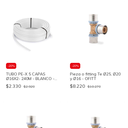
-
20
%
-
20
%
TUBO PE-X 5 CAPAS
Pieza o fitting Te Ø25, Ø20
Ø16X2- 240M - BLANCO -
y Ø16 - OFITT
Peisa
$2.330
$8.220
$2.920
$10.270