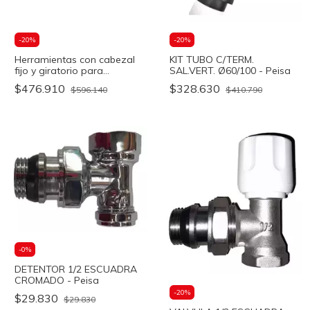
-
20
%
-
20
%
Herramientas con cabezal
KIT TUBO C/TERM.
fijo y giratorio para
SAL.VERT. Ø60/100 - Peisa
casquillos Ø16-32 - OFITT
$476.910
$328.630
$596.140
$410.790
-
0
%
DETENTOR 1/2 ESCUADRA
CROMADO - Peisa
-
20
%
$29.830
$29.830