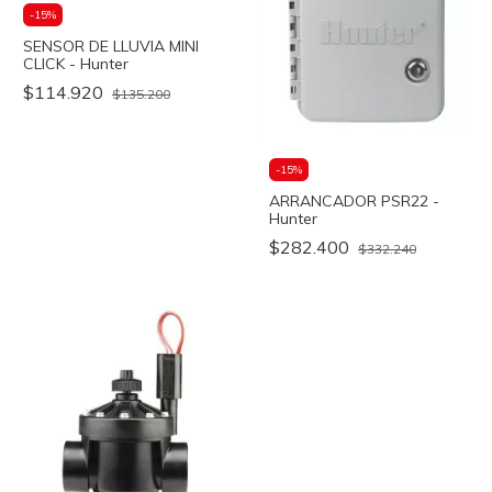
-
15
%
SENSOR DE LLUVIA MINI
CLICK - Hunter
$114.920
$135.200
-
15
%
ARRANCADOR PSR22 -
Hunter
$282.400
$332.240