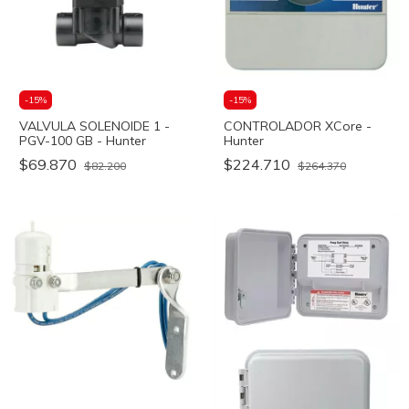
-
15
%
-
15
%
VALVULA SOLENOIDE 1 -
CONTROLADOR XCore -
PGV-100 GB - Hunter
Hunter
$69.870
$224.710
$82.200
$264.370